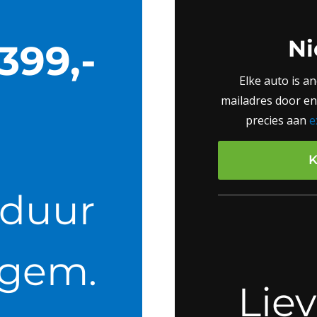
Ni
399,-
Elke auto is a
mailadres door en 
precies aan
e
duur
gem.
Liev