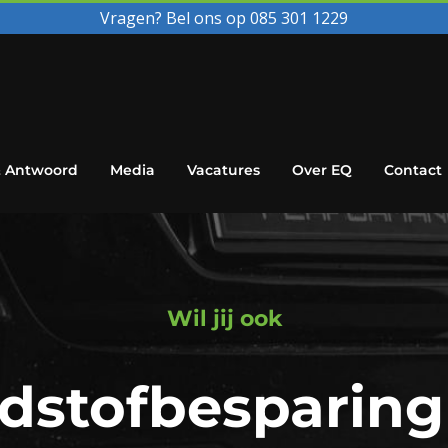
Vragen? Bel ons op 085 301 1229
& Antwoord
Media
Vacatures
Over EQ
Contact
Wil jij ook
dstofbesparing