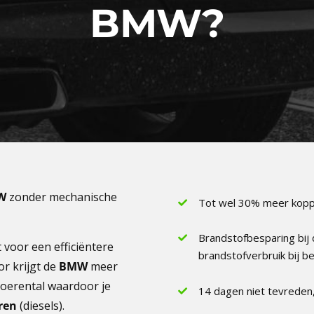
BMW?
W
zonder mechanische
Tot wel 30% meer koppe
Brandstofbesparing bij
voor een efficiëntere
brandstofverbruik bij 
or krijgt de
BMW
meer
oerental waardoor je
14 dagen niet tevreden,
ren
(diesels).