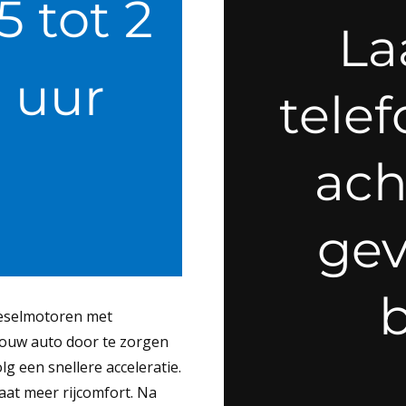
,5 tot 2
La
uur
tele
ach
gev
b
dieselmotoren met
 jouw auto door te zorgen
g een snellere acceleratie.
aat meer rijcomfort. Na