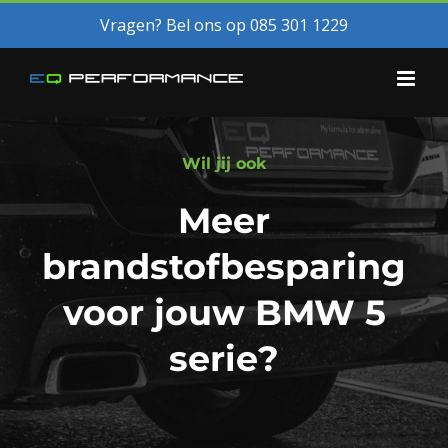
Skip
Vragen? Bel ons op 085 301 1229
to
content
Wil jij ook
Meer
brandstofbesparing
voor jouw BMW
5
serie
?