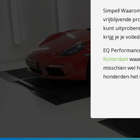
Simpel! Waarom 
vrijblijvende p
kunt uitprobere
krijg je je voll
EQ Performanc
Rotterdam
waar
misschien wel h
honderden het 