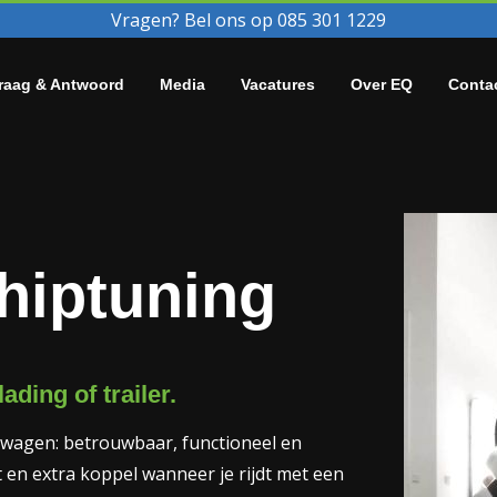
Vragen? Bel ons op 085 301 1229
raag & Antwoord
Media
Vacatures
Over EQ
Conta
hiptuning
ading of trailer.
jfswagen: betrouwbaar, functioneel en
 en extra koppel wanneer je rijdt met een