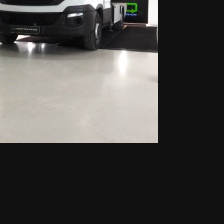
-reviews-pro page_name="EQ Performance"
33804770157170
ss_token=EAAVVPjFKgSEBACKstIouZCsdFpNBEQ8gBUnCnX
ppet=true min_filter=3 hide_photo=true
r=true dark_theme=true view_mode=badge_left
true nofollow_link=true show_success_api=true