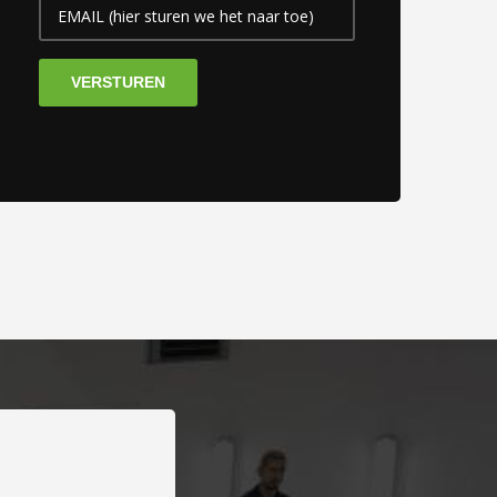
E-
mailadres
(Vereist)