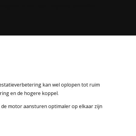
_badge=true lazy_load_img=true cache=24]
restatieverbetering kan wel oplopen tot ruim
aring en de hogere koppel.
 de motor aansturen optimaler op elkaar zijn