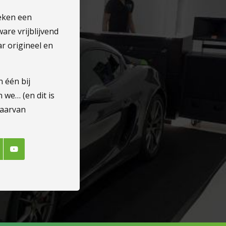
weken een
are vrijblijvend
ar origineel en
 één bij
 we… (en dit is
waarvan