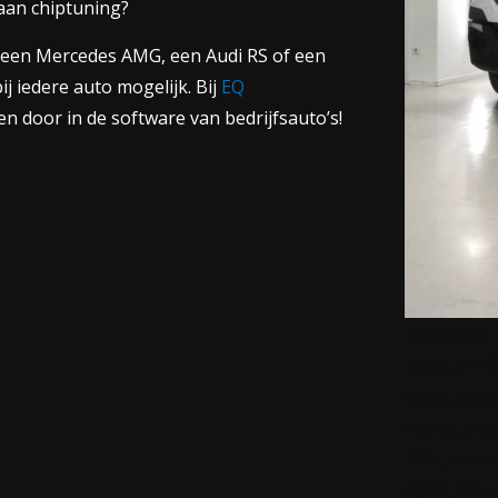
 aan chiptuning?
ij een Mercedes AMG, een Audi RS of een
j iedere auto mogelijk. Bij
EQ
n door in de software van bedrijfsauto’s!
[facebook
page_id=4
page_acce
rating_sni
hide_avata
open_link=