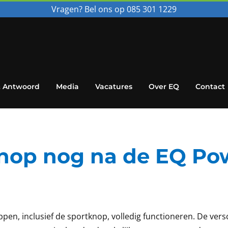
Vragen? Bel ons op 085 301 1229
& Antwoord
Media
Vacatures
Over EQ
Contact
knop nog na de EQ Po
oppen, inclusief de sportknop, volledig functioneren. De ver