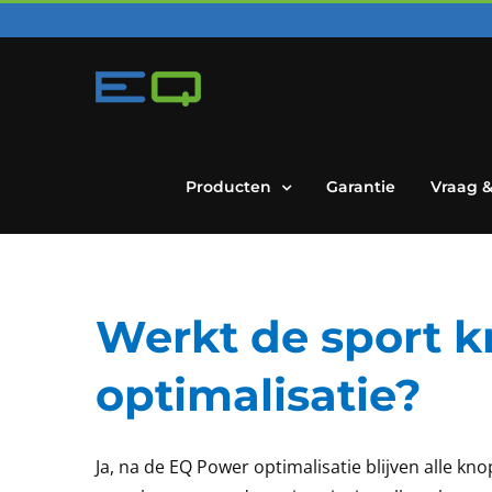
Skip
to
content
Producten
Garantie
Vraag 
Werkt de sport 
optimalisatie?
Ja, na de EQ Power optimalisatie blijven alle kn