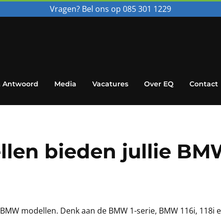
Vragen? Bel ons op 085 301 1229
& Antwoord
Media
Vacatures
Over EQ
Contact
len bieden jullie B
BMW modellen. Denk aan de BMW 1-serie, BMW 116i, 118i en 