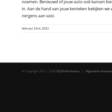
noemen. Benieuwd of jouw auto ook kansen biedt
in. Aan de hand van jouw kenteken bekijken we we
nergens aan vast.
februari 23rd, 2023
© Copyright 2012 -
2026
EQ Performance
|
Algemene Voorwa