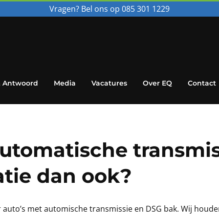
Vragen? Bel ons op 085 301 1229
& Antwoord
Media
Vacatures
Over EQ
Contact
utomatische transmis
tie dan ook?
or auto’s met automische transmissie en DSG bak. Wij houden