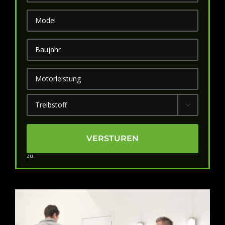
Model
*
Bouwjaar
*
Vermogen
*
Brandstof
*

Indem Sie auf „Senden“ klicken, stimmen Sie den AVG-Regeln
zu.