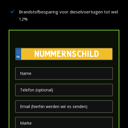
Brandstofbesparing voor dieselvoertuigen tot wel
12%
Kenteken
*
Naam
*
Telefoon
E-
mailadres
*
Merk
*